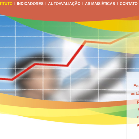
TITUTO
|
INDICADORES
|
AUTOAVALIAÇÃO
|
AS MAIS ÉTICAS
|
CONTATO
Fa
est
p
p