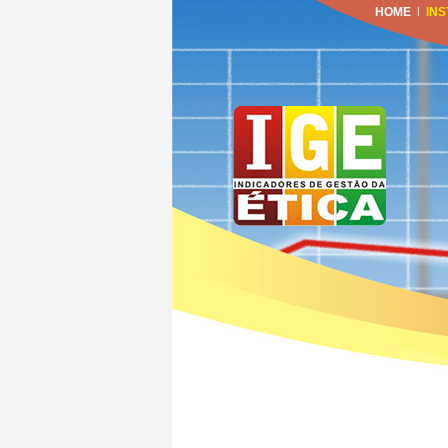
HOME
|
INS