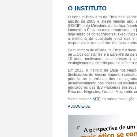
O INSTITUTO
O Instituto Brasileiro de Ética nos Negó
agosto de 2003 e, neste mesmo ano, q
(OSCIP) pelo Ministério da Justiça. A sed
fomentar a Ética no meio empresarial e j
hoje serão os colaboradores, executivos 
a melhoria da qualidade ética das e
responsáveis que potencializamos a persp
Sem sombra de dúvida,
“a Ética é a bas
de lucros constantes e a garantia da pe
10 anos, motivando as empresas a con
ecologicamente correta para se trilhar o
Em 2013, o Instituto de Ética nos Negó
(Instituições de Ensino Superior) sedia
prioriza as premissas das consagrad
desenvolvimento das nossas 20 iniciativ
educadores das IES Parceiras em seus r
Ética nos Negócios, Instituto Moçambicano
Saiba mais no
SITE
da nossa instituição:
ASSOCIE-SE