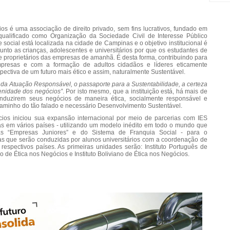
cios é uma associação de direito privado, sem fins lucrativos, fundado em
ualificado como Organização da Sociedade Civil de Interesse Público
e social está localizada na cidade de Campinas e o objetivo institucional é
unto as crianças, adolescentes e universitários por que os estudantes de
e proprietários das empresas de amanhã. É desta forma, contribuindo para
mpresas e com a formação de adultos cidadãos e líderes eticamente
ectiva de um futuro mais ético e assim, naturalmente Sustentável.
e da Atuação Responsável, o passaporte para a Sustentabilidade, a certeza
renidade dos negócios”
. Por isto mesmo, que a instituição está, há mais de
duzirem seus negócios de maneira ética, socialmente responsável e
 caminho do tão falado e necessário Desenvolvimento Sustentável.
cios iniciou sua expansão internacional por meio de parcerias com IES
das em vários países - utilizando um modelo inédito em todo o mundo que
as “Empresas Juniores” e do Sistema de Franquia Social - para o
as que serão conduzidas por alunos universitários com a coordenação de
espectivos países. As primeiras unidades serão: Instituto Português de
 de Ética nos Negócios e Instituto Boliviano de Ética nos Negócios.